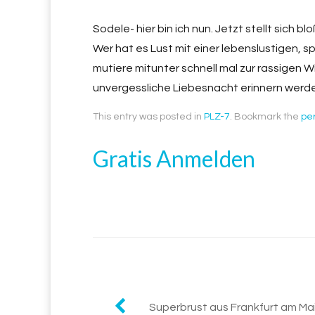
Sodele- hier bin ich nun. Jetzt stellt sich bl
Wer hat es Lust mit einer lebenslustigen, 
mutiere mitunter schnell mal zur rassigen W
unvergessliche Liebesnacht erinnern werd
This entry was posted in
PLZ-7
. Bookmark the
pe
Gratis Anmelden
Superbrust aus Frankfurt am Ma