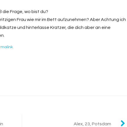
oß die Frage, wo bist du?
spritzigen Frau wie mir im Bett aufzunehmen? Aber Achtung ich
ildkatze und hinterlasse Kratzer, die dich aber an eine
en.
rmalink
.
in
Alex, 23, Potsdam