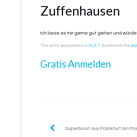
Zuffenhausen
Ich lasse es mir gerne gut gehen und würd
This entry was posted in
PLZ-7
. Bookmark the
pe
Gratis Anmelden
Superbrust aus Frankfurt am Ma
Post navigation